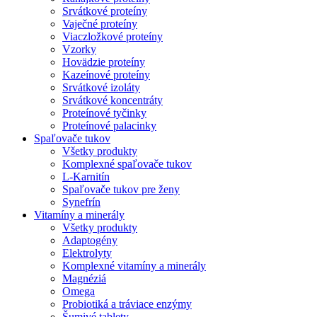
Srvátkové proteíny
Vaječné proteíny
Viaczložkové proteíny
Vzorky
Hovädzie proteíny
Kazeínové proteíny
Srvátkové izoláty
Srvátkové koncentráty
Proteínové tyčinky
Proteínové palacinky
Spaľovače tukov
Všetky produkty
Komplexné spaľovače tukov
L-Karnitín
Spaľovače tukov pre ženy
Synefrín
Vitamíny a minerály
Všetky produkty
Adaptogény
Elektrolyty
Komplexné vitamíny a minerály
Magnéziá
Omega
Probiotiká a tráviace enzýmy
Šumivé tablety