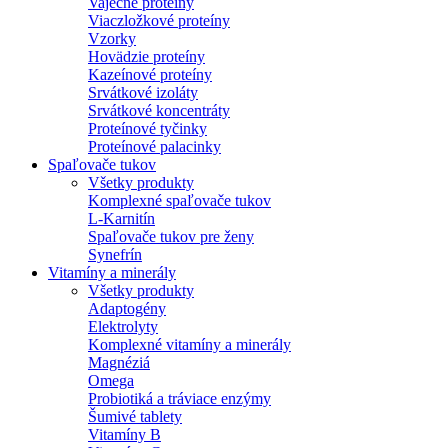
Vaječné proteíny
Viaczložkové proteíny
Vzorky
Hovädzie proteíny
Kazeínové proteíny
Srvátkové izoláty
Srvátkové koncentráty
Proteínové tyčinky
Proteínové palacinky
Spaľovače tukov
Všetky produkty
Komplexné spaľovače tukov
L-Karnitín
Spaľovače tukov pre ženy
Synefrín
Vitamíny a minerály
Všetky produkty
Adaptogény
Elektrolyty
Komplexné vitamíny a minerály
Magnéziá
Omega
Probiotiká a tráviace enzýmy
Šumivé tablety
Vitamíny B