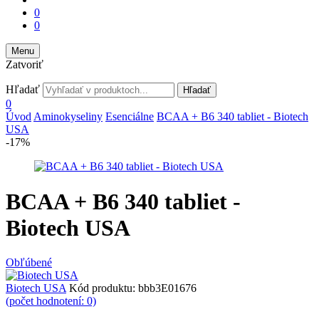
0
0
Menu
Zatvoriť
Hľadať
Hľadať
0
Úvod
Aminokyseliny
Esenciálne
BCAA + B6 340 tabliet - Biotech
USA
-17%
BCAA + B6 340 tabliet -
Biotech USA
Obľúbené
Biotech USA
Kód produktu:
bbb3E01676
(počet hodnotení: 0)