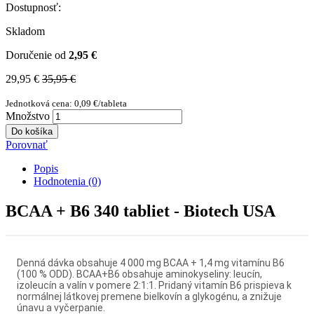
Dostupnosť:
Skladom
Doručenie od
2,95 €
29,95 €
35,95 €
Jednotková cena: 0,09 €/tableta
Množstvo
Do košíka
Porovnať
Popis
Hodnotenia (0)
BCAA + B6 340 tabliet - Biotech USA
Denná dávka obsahuje 4 000 mg BCAA + 1,4 mg vitamínu B6
(100 % ODD). BCAA+B6 obsahuje aminokyseliny: leucín,
izoleucín a valín v pomere 2:1:1. Pridaný vitamín B6 prispieva k
normálnej látkovej premene bielkovín a glykogénu, a znižuje
únavu a vyčerpanie.