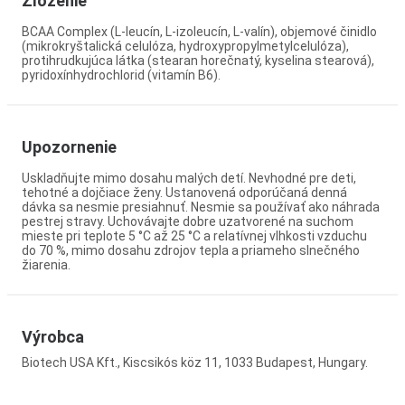
Zloženie
BCAA Complex (L-leucín, L-izoleucín, L-valín), objemové činidlo
(mikrokryštalická celulóza, hydroxypropylmetylcelulóza),
protihrudkujúca látka (stearan horečnatý, kyselina stearová),
pyridoxínhydrochlorid (vitamín B6).
Upozornenie
Uskladňujte mimo dosahu malých detí. Nevhodné pre deti,
tehotné a dojčiace ženy. Ustanovená odporúčaná denná
dávka sa nesmie presiahnuť. Nesmie sa používať ako náhrada
pestrej stravy. Uchovávajte dobre uzatvorené na suchom
mieste pri teplote 5 °C až 25 °C a relatívnej vlhkosti vzduchu
do 70 %, mimo dosahu zdrojov tepla a priameho slnečného
žiarenia.
Výrobca
Biotech USA Kft., Kiscsikós köz 11, 1033 Budapest, Hungary.