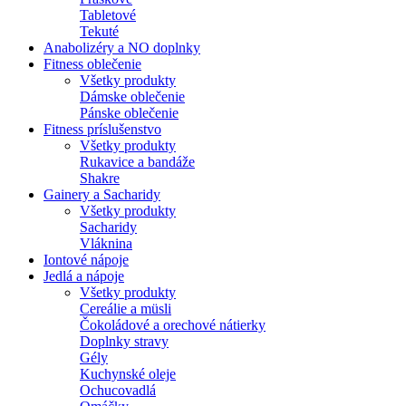
Tabletové
Tekuté
Anabolizéry a NO doplnky
Fitness oblečenie
Všetky produkty
Dámske oblečenie
Pánske oblečenie
Fitness príslušenstvo
Všetky produkty
Rukavice a bandáže
Shakre
Gainery a Sacharidy
Všetky produkty
Sacharidy
Vláknina
Iontové nápoje
Jedlá a nápoje
Všetky produkty
Cereálie a müsli
Čokoládové a orechové nátierky
Doplnky stravy
Gély
Kuchynské oleje
Ochucovadlá