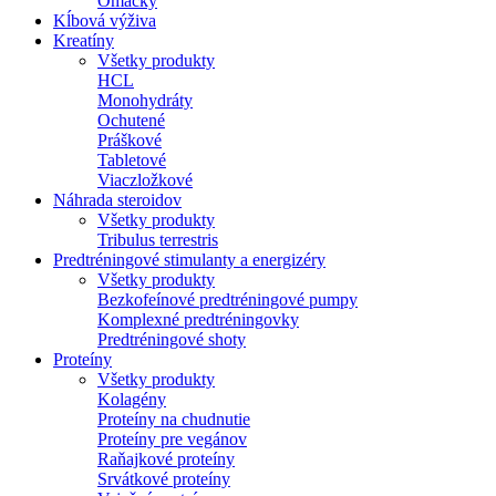
Omáčky
Kĺbová výživa
Kreatíny
Všetky produkty
HCL
Monohydráty
Ochutené
Práškové
Tabletové
Viaczložkové
Náhrada steroidov
Všetky produkty
Tribulus terrestris
Predtréningové stimulanty a energizéry
Všetky produkty
Bezkofeínové predtréningové pumpy
Komplexné predtréningovky
Predtréningové shoty
Proteíny
Všetky produkty
Kolagény
Proteíny na chudnutie
Proteíny pre vegánov
Raňajkové proteíny
Srvátkové proteíny