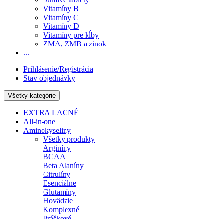
Vitamíny B
Vitamíny C
Vitamíny D
Vitamíny pre kĺby
ZMA, ZMB a zinok
...
Prihlásenie/Registrácia
Stav objednávky
Všetky kategórie
EXTRA LACNÉ
All-in-one
Aminokyseliny
Všetky produkty
Arginíny
BCAA
Beta Alaníny
Citrulíny
Esenciálne
Glutamíny
Hovädzie
Komplexné
Práškové