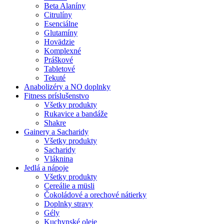
Beta Alaníny
Citrulíny
Esenciálne
Glutamíny
Hovädzie
Komplexné
Práškové
Tabletové
Tekuté
Anabolizéry a NO doplnky
Fitness príslušenstvo
Všetky produkty
Rukavice a bandáže
Shakre
Gainery a Sacharidy
Všetky produkty
Sacharidy
Vláknina
Jedlá a nápoje
Všetky produkty
Cereálie a müsli
Čokoládové a orechové nátierky
Doplnky stravy
Gély
Kuchynské oleje