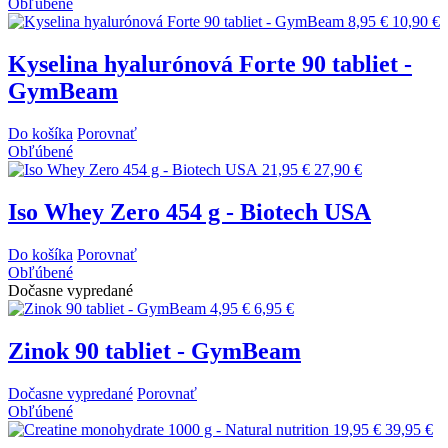
Obľúbené
8,95 €
10,90 €
Kyselina hyalurónová Forte 90 tabliet -
GymBeam
Do košíka
Porovnať
Obľúbené
21,95 €
27,90 €
Iso Whey Zero 454 g - Biotech USA
Do košíka
Porovnať
Obľúbené
Dočasne vypredané
4,95 €
6,95 €
Zinok 90 tabliet - GymBeam
Dočasne vypredané
Porovnať
Obľúbené
19,95 €
39,95 €