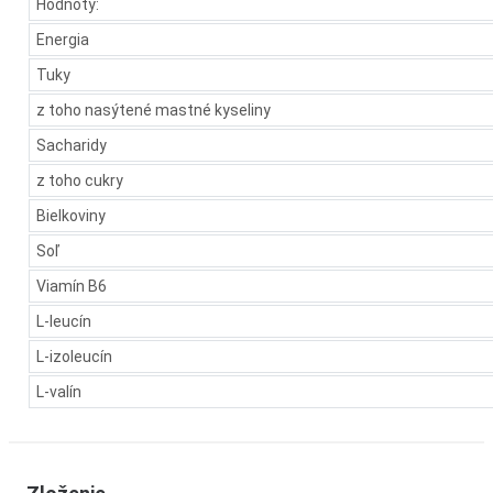
Hodnoty:
Energia
Tuky
z toho nasýtené mastné kyseliny
Sacharidy
z toho cukry
Bielkoviny
Soľ
Viamín B6
L-leucín
L-izoleucín
L-valín