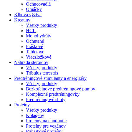
Ochucovadlá
Omáčky
Kĺbová výživa
Kreatíny
Všetky produkty
HCL
Monohydráty
Ochutené
Práškové
Tabletové
Viaczložkové
Náhrada steroidov
Všetky produkty
Tribulus terrestris
Predtréningové stimulanty a energizéry
Všetky produkty
Bezkofeínové predtréningové pumpy
Komplexné predtréningovky
Predtréningové shoty
Proteíny
Všetky produkty
Kolagény
Proteíny na chudnutie
Proteíny pre vegánov
Raňajkové proteíny