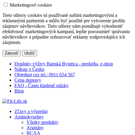
Marketingové cookies
Tieto súbory cookies sú používané našimi marketingovými a
reklamnými partnermi a môžu byť použité pre vytvorenie profilu
záujmov návštevníkov. Tieto súbory nám pomáhajú vyhodnotiť
efektívnosť marketingových kampaní, lepšie porozumieť správaniu
návštevníkov a prípadne zobrazovať reklamy zodpovedajúce ich
záujmom.
Zatvoriť
Uložiť
Doplnky výživy Banská Bystrica - predajňa, e-shop
Nákup v Česku
Objednaj cez tel.: 0911 654 567
Cena dopravy
FAQ - Často kladené otázky
Blog
Zľavy a výpredaj
Aminokyseliny
Všetky produkty
Arginíny
BCAA