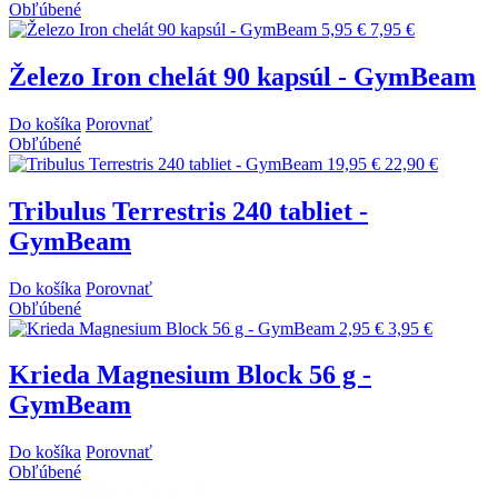
Obľúbené
5,95 €
7,95 €
Železo Iron chelát 90 kapsúl - GymBeam
Do košíka
Porovnať
Obľúbené
19,95 €
22,90 €
Tribulus Terrestris 240 tabliet -
GymBeam
Do košíka
Porovnať
Obľúbené
2,95 €
3,95 €
Krieda Magnesium Block 56 g -
GymBeam
Do košíka
Porovnať
Obľúbené