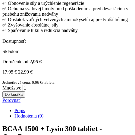
✅ Obnovenie sily a urýchlenie regenerácie
✅ Ochrana svalovej hmoty pred poškodením a pred devastáciou v
priebehu znižovania nadváhy
✅ Dostatok voľných vetvených aminokyselín aj pre tvrdší tréning
✅ Zvyšovanie absolútnej sily
✅ Spaľovanie tuku a redukcia nadváhy
Dostupnosť:
Skladom
Doručenie od
2,95 €
17,95 €
22,90 €
Jednotková cena: 0,06 €/tableta
Množstvo
Do košíka
Porovnať
Popis
Hodnotenia (0)
BCAA 1500 + Lysin 300 tabliet -