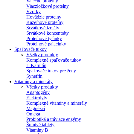
Vaječné proteíny
Viaczložkové proteíny
Vzorky
Hovädzie proteíny
Kazeínové proteíny
Srvátkové izoláty
Srvátkové koncentráty
Proteínové tyčinky
Proteínové palacinky
Spaľovače tukov
Všetky produkty
Komplexné spaľovače tukov
L-Karnitín
Spaľovače tukov pre ženy
Synefrín
Vitamíny a minerály
Všetky produkty
Adaptogény
Elektrolyty
Komplexné vitamíny a minerály
Magnéziá
Omega
Probiotiká a tráviace enzýmy
Šumivé tablety
Vitamíny B