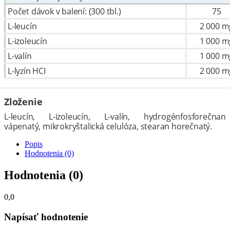
Počet dávok v balení: (300 tbl.)
75
L-leucín
2 000 m
L-izoleucín
1 000 m
L-valín
1 000 m
L-lyzín HCI
2 000 m
Zloženie
L-leucín, L-izoleucín, L-valín, hydrogénfosforečnan
vápenatý, mikrokryštalická celulóza, stearan horečnatý.
Popis
Hodnotenia (0)
Hodnotenia (0)
0,0
Napísať hodnotenie