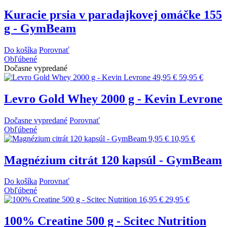
Kuracie prsia v paradajkovej omáčke 155
g - GymBeam
Do košíka
Porovnať
Obľúbené
Dočasne vypredané
49,95 €
59,95 €
Levro Gold Whey 2000 g - Kevin Levrone
Dočasne vypredané
Porovnať
Obľúbené
9,95 €
10,95 €
Magnézium citrát 120 kapsúl - GymBeam
Do košíka
Porovnať
Obľúbené
16,95 €
29,95 €
100% Creatine 500 g - Scitec Nutrition