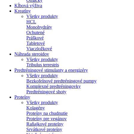
Omáčky
Kĺbová výživa
Kreatíny
Všetky produkty
HCL
Monohydráty
Ochutené
Práškové
Tabletové
Viaczložkové
Náhrada steroidov
Všetky produkty
Tribulus terrestris
Predtréningové stimulanty a energizéry
Všetky produkty
Bezkofeínové predtréningové pumpy
Komplexné predtréningovky
Predtréningové shoty
Proteíny
Všetky produkty
Kolagény
Proteíny na chudnutie
Proteíny pre vegánov
Raňajkové proteíny
Srvátkové proteíny