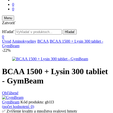
0
0
Menu
Zatvoriť
Hľadať
Hľadať
0
Úvod
Aminokyseliny
BCAA
BCAA 1500 + Lysin 300 tabliet -
GymBeam
-22%
BCAA 1500 + Lysin 300 tabliet
- GymBeam
Obľúbené
GymBeam
Kód produktu:
gb1l3
(počet hodnotení: 0)
✅ Zvýšenie kvality a množstva svalovej hmoty