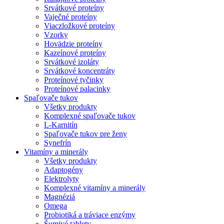
Srvátkové proteíny
Vaječné proteíny
Viaczložkové proteíny
Vzorky
Hovädzie proteíny
Kazeínové proteíny
Srvátkové izoláty
Srvátkové koncentráty
Proteínové tyčinky
Proteínové palacinky
Spaľovače tukov
Všetky produkty
Komplexné spaľovače tukov
L-Karnitín
Spaľovače tukov pre ženy
Synefrín
Vitamíny a minerály
Všetky produkty
Adaptogény
Elektrolyty
Komplexné vitamíny a minerály
Magnéziá
Omega
Probiotiká a tráviace enzýmy
Šumivé tablety