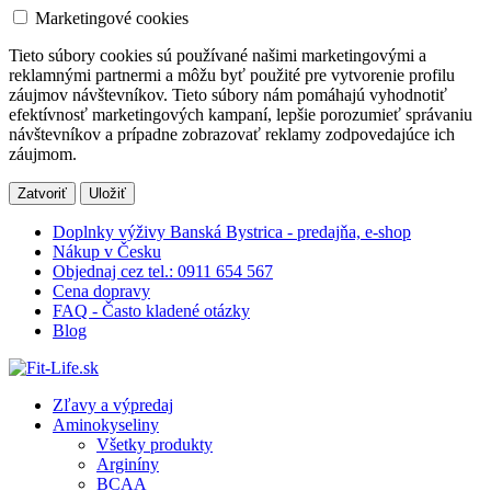
Marketingové cookies
Tieto súbory cookies sú používané našimi marketingovými a
reklamnými partnermi a môžu byť použité pre vytvorenie profilu
záujmov návštevníkov. Tieto súbory nám pomáhajú vyhodnotiť
efektívnosť marketingových kampaní, lepšie porozumieť správaniu
návštevníkov a prípadne zobrazovať reklamy zodpovedajúce ich
záujmom.
Zatvoriť
Uložiť
Doplnky výživy Banská Bystrica - predajňa, e-shop
Nákup v Česku
Objednaj cez tel.: 0911 654 567
Cena dopravy
FAQ - Často kladené otázky
Blog
Zľavy a výpredaj
Aminokyseliny
Všetky produkty
Arginíny
BCAA