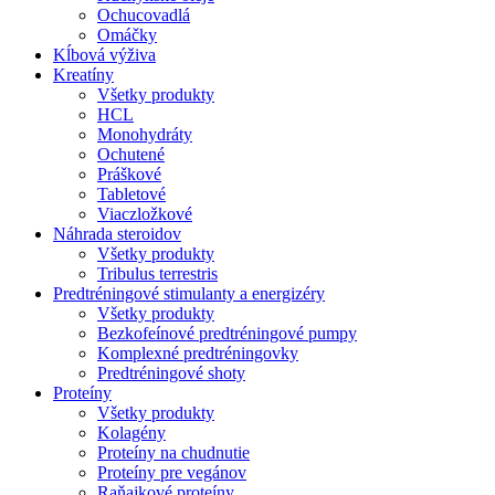
Ochucovadlá
Omáčky
Kĺbová výživa
Kreatíny
Všetky produkty
HCL
Monohydráty
Ochutené
Práškové
Tabletové
Viaczložkové
Náhrada steroidov
Všetky produkty
Tribulus terrestris
Predtréningové stimulanty a energizéry
Všetky produkty
Bezkofeínové predtréningové pumpy
Komplexné predtréningovky
Predtréningové shoty
Proteíny
Všetky produkty
Kolagény
Proteíny na chudnutie
Proteíny pre vegánov
Raňajkové proteíny