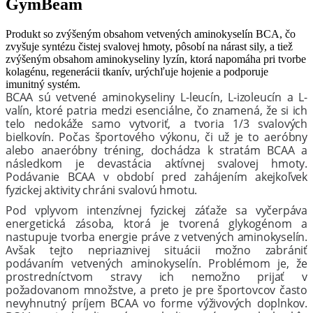
GymBeam
Produkt so zvýšeným obsahom vetvených aminokyselín BCA, čo
zvyšuje syntézu čistej svalovej hmoty, pôsobí na nárast sily, a tiež
zvýšeným obsahom aminokyseliny lyzín, ktorá napomáha pri tvorbe
kolagénu, regenerácii tkanív, urýchľuje hojenie a podporuje
imunitný systém.
BCAA sú vetvené aminokyseliny L-leucín, L-izoleucín a L-
valín, ktoré patria medzi esenciálne, čo znamená, že si ich
telo nedokáže samo vytvoriť, a tvoria 1/3 svalových
bielkovín. Počas športového výkonu, či už je to aeróbny
alebo anaeróbny tréning, dochádza k stratám BCAA a
následkom je devastácia aktívnej svalovej hmoty.
Podávanie BCAA v období pred zahájením akejkoľvek
fyzickej aktivity chráni svalovú hmotu.
Pod vplyvom intenzívnej fyzickej záťaže sa vyčerpáva
energetická zásoba, ktorá je tvorená glykogénom a
nastupuje tvorba energie práve z vetvených aminokyselín.
Avšak tejto nepriaznivej situácii možno zabrániť
podávaním vetvených aminokyselín. Problémom je, že
prostredníctvom stravy ich nemožno prijať v
požadovanom množstve, a preto je pre športovcov často
nevyhnutný príjem BCAA vo forme výživových doplnkov.