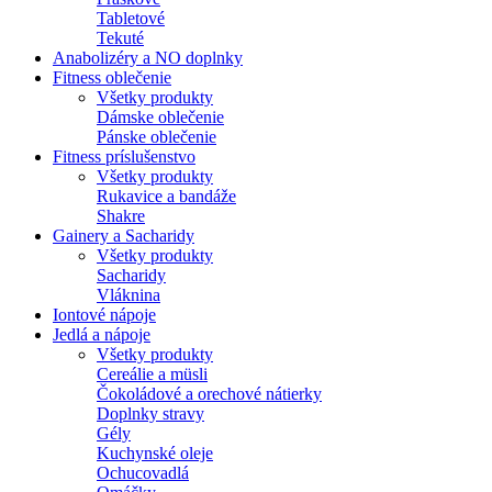
Tabletové
Tekuté
Anabolizéry a NO doplnky
Fitness oblečenie
Všetky produkty
Dámske oblečenie
Pánske oblečenie
Fitness príslušenstvo
Všetky produkty
Rukavice a bandáže
Shakre
Gainery a Sacharidy
Všetky produkty
Sacharidy
Vláknina
Iontové nápoje
Jedlá a nápoje
Všetky produkty
Cereálie a müsli
Čokoládové a orechové nátierky
Doplnky stravy
Gély
Kuchynské oleje
Ochucovadlá