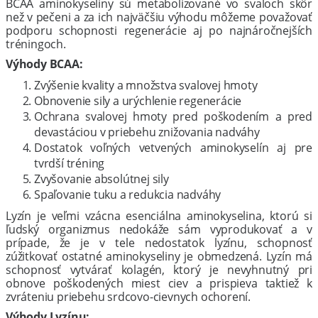
BCAA aminokyseliny sú metabolizované vo svaloch skôr
než v pečeni a za ich najväčšiu výhodu môžeme považovať
podporu schopnosti regenerácie aj po najnáročnejších
tréningoch.
Výhody BCAA:
Zvýšenie kvality a množstva svalovej hmoty
Obnovenie sily a urýchlenie regenerácie
Ochrana svalovej hmoty pred poškodením a pred
devastáciou v priebehu znižovania nadváhy
Dostatok voľných vetvených aminokyselín aj pre
tvrdší tréning
Zvyšovanie absolútnej sily
Spaľovanie tuku a redukcia nadváhy
Lyzín je veľmi vzácna esenciálna aminokyselina, ktorú si
ľudský organizmus nedokáže sám vyprodukovať a v
prípade, že je v tele nedostatok lyzínu, schopnosť
zúžitkovať ostatné aminokyseliny je obmedzená. Lyzín má
schopnosť vytvárať kolagén, ktorý je nevyhnutný pri
obnove poškodených miest ciev a prispieva taktiež k
zvráteniu priebehu srdcovo-cievnych ochorení.
Výhody Lyzínu: