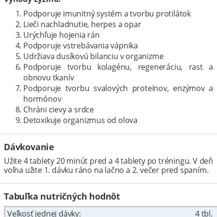
Podporuje imunitný systém a tvorbu protilátok
Lieči nachladnutie, herpes a opar
Urýchľuje hojenia rán
Podporuje vstrebávania vápnika
Udržiava dusíkovú bilanciu v organizme
Podporuje tvorbu kolagénu, regeneráciu, rast a
obnovu tkanív
Podporuje tvorbu svalových proteínov, enzýmov a
hormónov
Chráni cievy a srdce
Detoxikuje organizmus od olova
Dávkovanie
Užite 4 tablety 20 minút pred a 4 tablety po tréningu. V deň
voľna užite 1. dávku ráno na lačno a 2. večer pred spaním.
Tabuľka nutričných hodnôt
Veľkosť jednej dávky:
4 tbl.