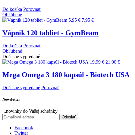
Do košíka
Porovnať
Obľúbené
5,95 €
7,95 €
Vápnik 120 tabliet - GymBeam
Do košíka
Porovnať
Obľúbené
Dočasne vypredané
19,99 €
21,00 €
Mega Omega 3 180 kapsúl - Biotech USA
Dočasne vypredané
Porovnať
Newsletter
...novinky do Vašej schránky
Odoslať
Facebook
Twitter