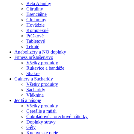
Beta Alaníny
Citrulíny
Esenciálne
Glutamíny
Hovädzie
Komplexné
Práškové
Tabletové
Tekuté
Anabolizéry a NO doplnky
Fitness príslušenstvo
Všetky produkty
Rukavice a bandáže
Shakre
Gainery a Sacharidy
Všetky produkty
Sacharidy
Vláknina
Jedlá a nápoje
Všetky produkty
Cereálie a müsli
Čokoládové a orechové nátierky
Doplnky stravy
Gély
Kuchynské oleje