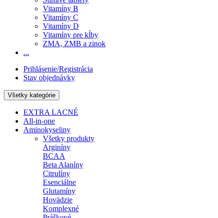
Vitamíny B
Vitamíny C
Vitamíny D
Vitamíny pre kĺby
ZMA, ZMB a zinok
...
Prihlásenie/Registrácia
Stav objednávky
Všetky kategórie
EXTRA LACNÉ
All-in-one
Aminokyseliny
Všetky produkty
Arginíny
BCAA
Beta Alaníny
Citrulíny
Esenciálne
Glutamíny
Hovädzie
Komplexné
Práškové